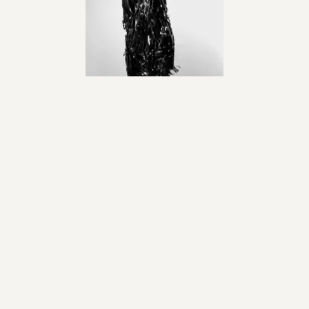
MEHLSTRAßE 1, 87435 KEMPTEN
TEL 0831 591 886 39
HALLO@STUDIOERIKA.DE