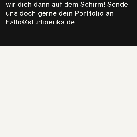
wir dich dann auf dem Schirm! Sende
uns doch gerne dein Portfolio an
hallo@studioerika.de
MEHLSTRAßE 1, 87435 KEMPTEN
TEL 0831 591 886 39
HALLO@STUDIOERIKA.DE
Instagram